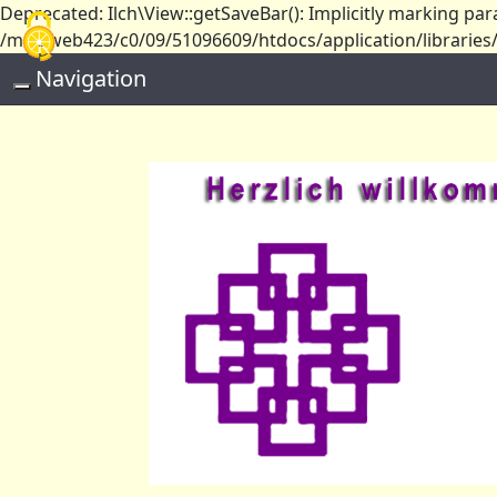
Deprecated: Ilch\View::getSaveBar(): Implicitly marking par
Cookie-Einstellungen
/mnt/web423/c0/09/51096609/htdocs/application/libraries/I
Navigation
Toggle navigation