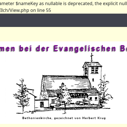
ameter $nameKey as nullable is deprecated, the explicit nul
lch/View.php on line 55