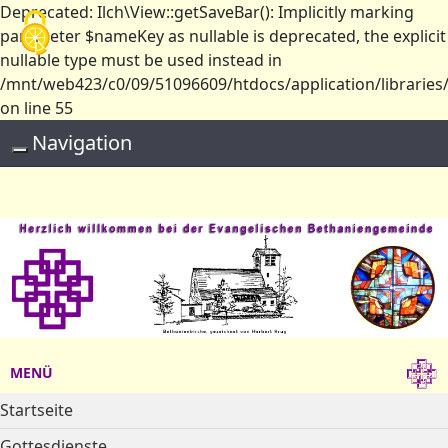
Deprecated: Ilch\View::getSaveBar(): Implicitly marking
Cookie-Einstellungen
parameter $nameKey as nullable is deprecated, the explicit
nullable type must be used instead in
/mnt/web423/c0/09/51096609/htdocs/application/libraries/
on line 55
Navigation
Toggle navigation
MENÜ
Startseite
Gottesdienste