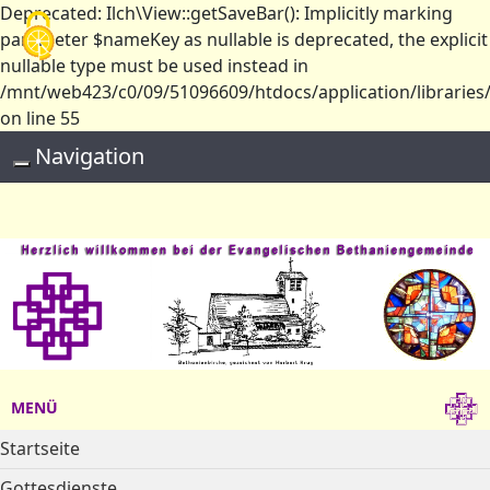
Deprecated: Ilch\View::getSaveBar(): Implicitly marking
Cookie-Einstellungen
parameter $nameKey as nullable is deprecated, the explicit
nullable type must be used instead in
/mnt/web423/c0/09/51096609/htdocs/application/libraries/
on line 55
Navigation
Toggle navigation
MENÜ
Startseite
Gottesdienste