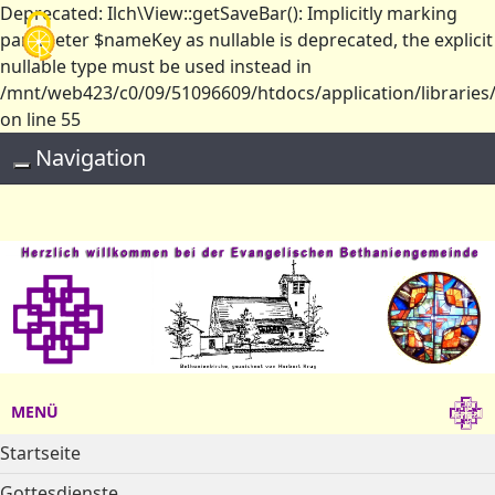
Deprecated: Ilch\View::getSaveBar(): Implicitly marking
Cookie-Einstellungen
parameter $nameKey as nullable is deprecated, the explicit
nullable type must be used instead in
/mnt/web423/c0/09/51096609/htdocs/application/libraries/
on line 55
Navigation
Toggle navigation
MENÜ
Startseite
Gottesdienste