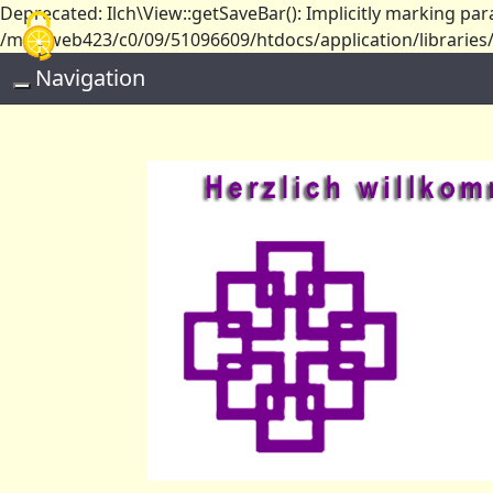
Deprecated: Ilch\View::getSaveBar(): Implicitly marking par
Cookie-Einstellungen
/mnt/web423/c0/09/51096609/htdocs/application/libraries/I
Navigation
Toggle navigation