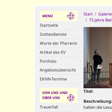
Start
Galerie
MENÜ
75 Jahre Be
Startseite
Gottesdienste
Worte der Pfarrerin
Artikel des KV
Portfolio
Angebotsübersicht
EKHN-Termine
Titel:
VON UNS UND
ÜBER UNS
Beschreibung
Trauerfall
halten die Les