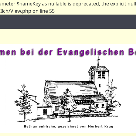
ameter $nameKey as nullable is deprecated, the explicit nul
lch/View.php on line 55