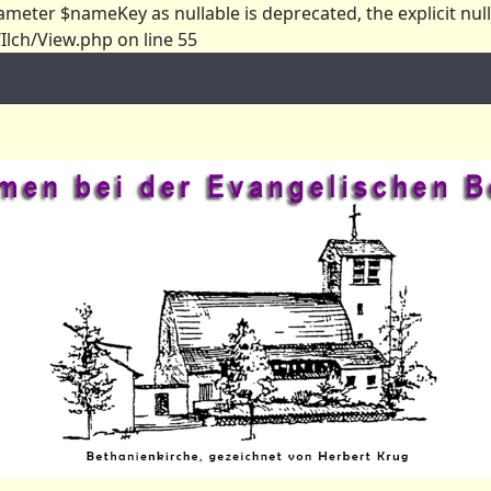
ameter $nameKey as nullable is deprecated, the explicit nul
lch/View.php on line 55