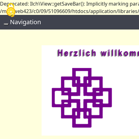
Deprecated: Ilch\View::getSaveBar(): Implicitly marking par
Cookie-Einstellungen
/mnt/web423/c0/09/51096609/htdocs/application/libraries/I
Navigation
Toggle navigation