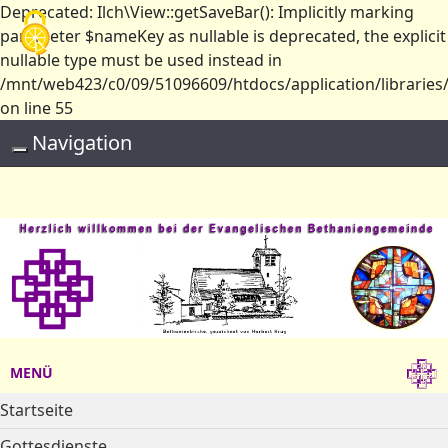
Deprecated: Ilch\View::getSaveBar(): Implicitly marking
Cookie-Einstellungen
parameter $nameKey as nullable is deprecated, the explicit
nullable type must be used instead in
/mnt/web423/c0/09/51096609/htdocs/application/libraries/
on line 55
Navigation
Toggle navigation
MENÜ
Startseite
Gottesdienste