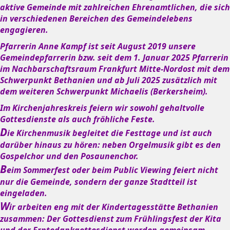
aktive Gemeinde mit zahlreichen Ehrenamtlichen, die sich
in verschiedenen Bereichen des Gemeindelebens
engagieren.
Pfarrerin Anne Kampf ist seit August 2019 unsere
Gemeindepfarrerin bzw. seit dem 1. Januar 2025 Pfarrerin
im Nachbarschaftsraum Frankfurt Mitte-Nordost mit dem
Schwerpunkt Bethanien und ab Juli 2025 zusätzlich mit
dem weiteren Schwerpunkt Michaelis (Berkersheim).
Im Kirchenjahreskreis feiern wir sowohl gehaltvolle
Gottesdienste als auch fröhliche Feste.
D
ie Kirchenmusik begleitet die Festtage und ist auch
darüber hinaus zu hören: neben Orgelmusik gibt es den
Gospelchor und den Posaunenchor.
B
eim Sommerfest oder beim Public Viewing feiert nicht
nur die Gemeinde, sondern der ganze Stadtteil ist
eingeladen.
W
ir arbeiten eng mit der Kindertagesstätte Bethanien
zusammen: Der Gottesdienst zum Frühlingsfest der Kita
und der Erntedankgottesdienst werden gemeinsam