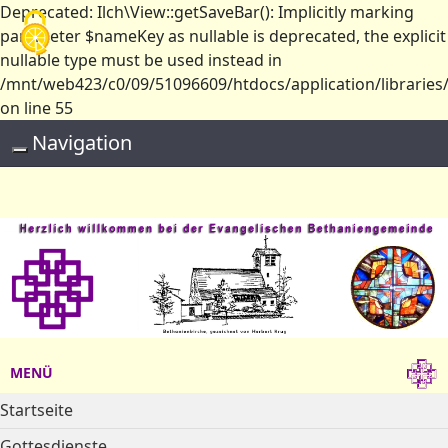
Deprecated: Ilch\View::getSaveBar(): Implicitly marking
Cookie-Einstellungen
parameter $nameKey as nullable is deprecated, the explicit
nullable type must be used instead in
/mnt/web423/c0/09/51096609/htdocs/application/libraries/
on line 55
Navigation
Toggle navigation
MENÜ
Startseite
Gottesdienste