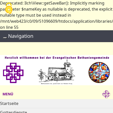
Deprecated: Ilch\View::getSaveBar(): Implicitly marking
Cookie-Einstellungen
parameter $nameKey as nullable is deprecated, the explicit
nullable type must be used instead in
/mnt/web423/c0/09/51096609/htdocs/application/libraries/
on line 55
Navigation
Toggle navigation
MENÜ
Startseite
Gottesdienste